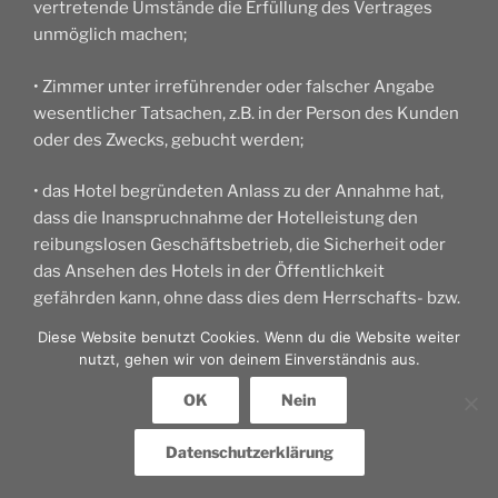
vertretende Umstände die Erfüllung des Vertrages
unmöglich machen;
• Zimmer unter irreführender oder falscher Angabe
wesentlicher Tatsachen, z.B. in der Person des Kunden
oder des Zwecks, gebucht werden;
• das Hotel begründeten Anlass zu der Annahme hat,
dass die Inanspruchnahme der Hotelleistung den
reibungslosen Geschäftsbetrieb, die Sicherheit oder
das Ansehen des Hotels in der Öffentlichkeit
gefährden kann, ohne dass dies dem Herrschafts- bzw.
Organisationsbereich des Hotels zuzurechnen ist.
Diese Website benutzt Cookies. Wenn du die Website weiter
nutzt, gehen wir von deinem Einverständnis aus.
• ein Verstoß gegen oben Klausel I Nr. 2 vorliegt.
OK
Nein
4. Bei berechtigtem Rücktritt des Hotels entsteht kein
Datenschutzerklärung
Anspruch des Kunden auf Schadensersatz.